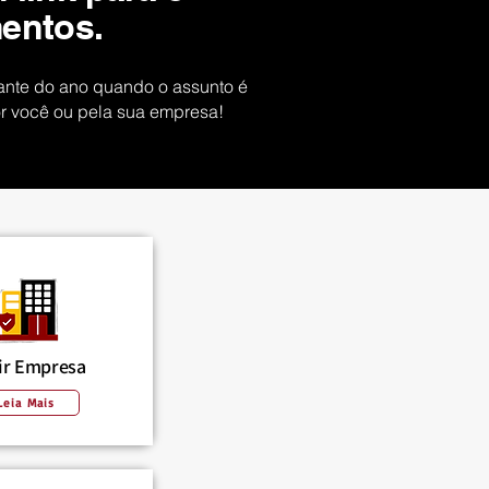
mentos.
tante do ano quando o assunto é
or você ou pela sua empresa!
ir Empresa
Leia Mais