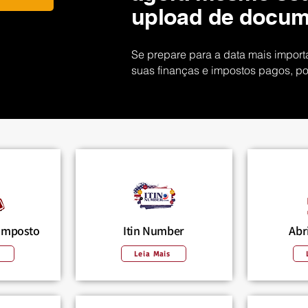
e
upload de docu
d
Se prepare para a data mais impor
suas finanças e impostos pagos, p
 Imposto
Itin Number
Abr
Leia Mais