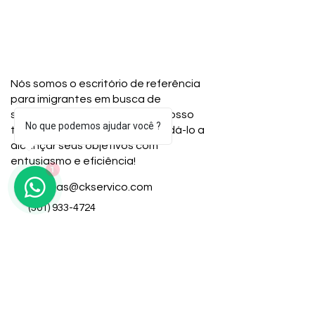
Nós somos o escritório de referência
para imigrantes em busca de
soluções fiscais. Junte-se ao nosso
No que podemos ajudar você ?
time e veja como podemos ajudá-lo a
alcançar seus objetivos com
entusiasmo e eficiência!
1
duvidas@ckservico.com
(301) 933-4724
(240) 543-6252
Links Rápidos