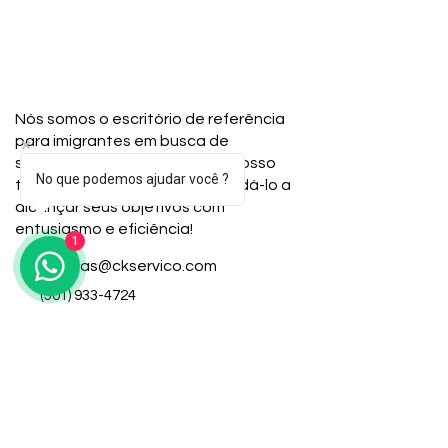
Nós somos o escritório de referência
para imigrantes em busca de
soluções fiscais. Junte-se ao nosso
No que podemos ajudar você ?
time e veja como podemos ajudá-lo a
alcançar seus objetivos com
entusiasmo e eficiência!
1
duvidas@ckservico.com
(301) 933-4724
(240) 543-6252
Links Rápidos