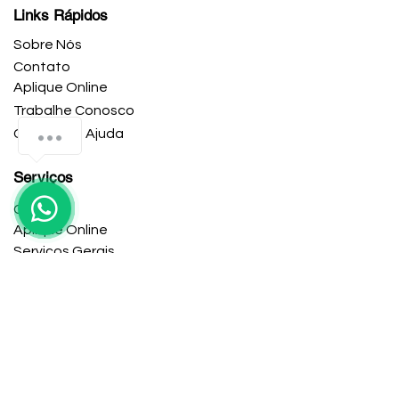
Links Rápidos
Sobre Nós
Contato
Aplique Online
Trabalhe Conosco
Central de Ajuda
Serviços
Contato
Aplique Online
Serviços Gerais
Escritório
12106 Heritage Park Cir #01, Silver Spring, MD
Horário de trabalho
Seg-Sex: 9:00-5:00