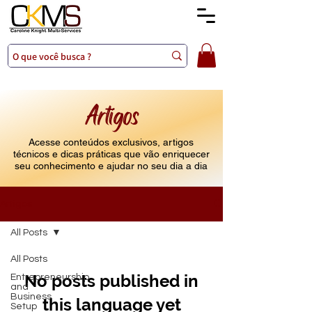
Artigos
Acesse conteúdos exclusivos, artigos
técnicos e dicas práticas que vão enriquecer
seu conhecimento e ajudar no seu dia a dia
Artigos
All Posts
All Posts
No posts published in
Entrepreneurship
and
Business
this language yet
Setup