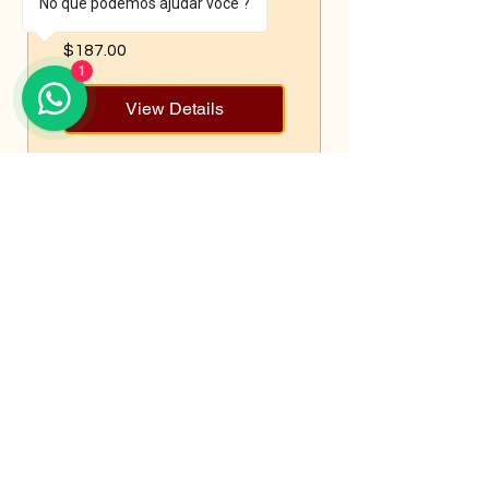
No que podemos ajudar você ?
$187.00
1
View Details
Nós somos o escritório de referência
para imigrantes em busca de
soluções fiscais. Junte-se ao nosso
time e veja como podemos ajudá-lo a
alcançar seus objetivos com
entusiasmo e eficiência!
duvidas@ckservico.com
(301) 933-4724
(240) 543-6252