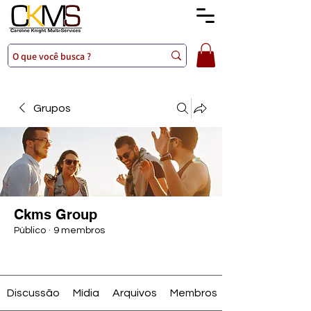
Grupos
Ckms Group
Público
·
9 membros
Entrar
Discussão
Mídia
Arquivos
Membros