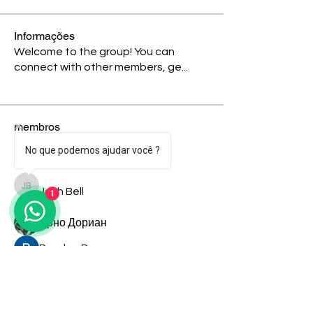
Informações
Welcome to the group! You can
connect with other members, ge
...
Leia Mais
membros
No que podemos ajudar você ?
sagare shital
Seguir
sagare shital
Josh Bell
Seguir
Josh Bell
1
Арно Дориан
Seguir
Reydan Rey
Seguir
shiv raj
Seguir
Ver todos os membros (9)