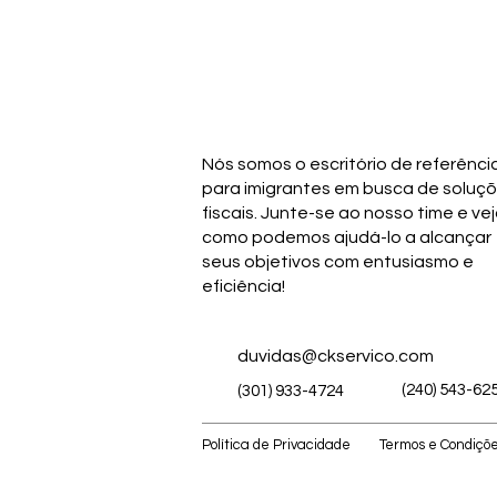
Nós somos o escritório de referênci
para imigrantes em busca de soluç
fiscais. Junte-se ao nosso time e ve
como podemos ajudá-lo a alcançar
seus objetivos com entusiasmo e
eficiência!
duvidas@ckservico.com
(240) 543-62
(301) 933-4724
Política de Privacidade
Termos e Condiçõ