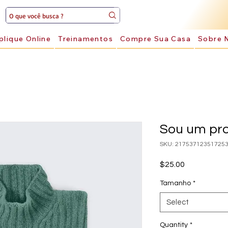
plique Online
Treinamentos
Compre Sua Casa
Sobre 
Sou um pr
SKU: 21753712351725
Price
$25.00
Tamanho
*
Select
Quantity
*