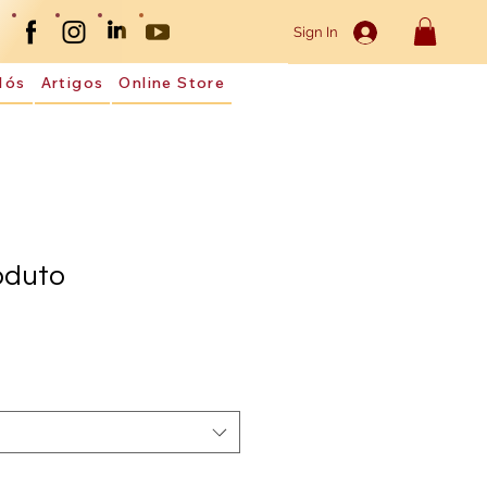
Sign In
Nós
Artigos
Online Store
oduto
3