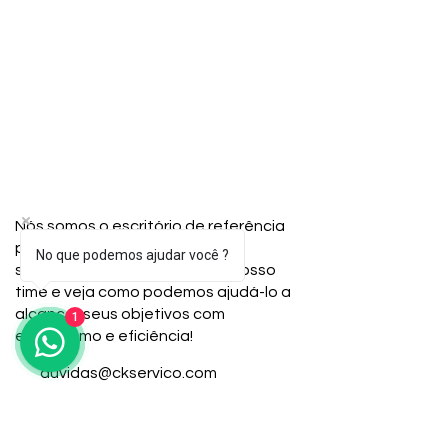
Nós somos o escritório de referência
para imigrantes em busca de
No que podemos ajudar você ?
soluções fiscais. Junte-se ao nosso
time e veja como podemos ajudá-lo a
alcançar seus objetivos com
1
entusiasmo e eficiência!
duvidas@ckservico.com
(301) 933-4724
(240) 543-6252