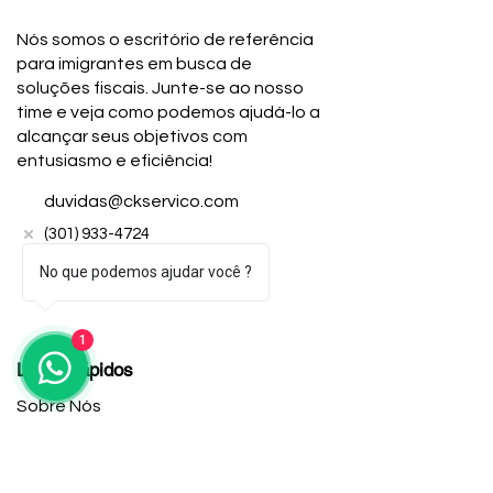
Nós somos o escritório de referência
para imigrantes em busca de
soluções fiscais. Junte-se ao nosso
time e veja como podemos ajudá-lo a
alcançar seus objetivos com
entusiasmo e eficiência!
duvidas@ckservico.com
(301) 933-4724
(240) 543-6252
No que podemos ajudar você ?
1
Links Rápidos
Sobre Nós
Contato
Aplique Online
Trabalhe Conosco