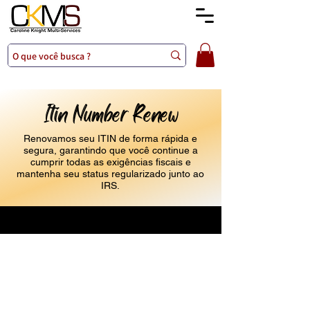
Itin Number Renew
Renovamos seu ITIN de forma rápida e
segura, garantindo que você continue a
cumprir todas as exigências fiscais e
mantenha seu status regularizado junto ao
IRS.