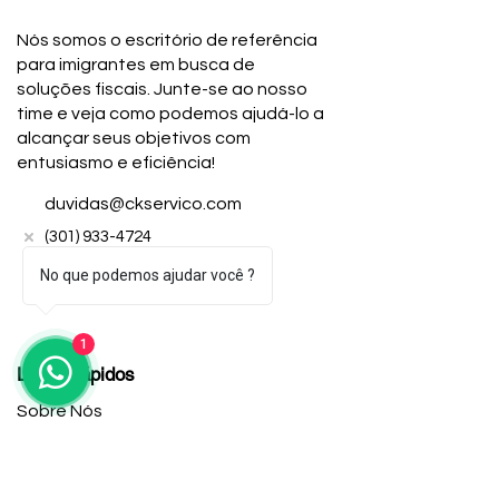
Nós somos o escritório de referência
para imigrantes em busca de
soluções fiscais. Junte-se ao nosso
time e veja como podemos ajudá-lo a
alcançar seus objetivos com
entusiasmo e eficiência!
duvidas@ckservico.com
(301) 933-4724
(240) 543-6252
No que podemos ajudar você ?
1
Links Rápidos
Sobre Nós
Contato
Aplique Online
Trabalhe Conosco