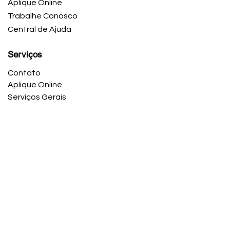
Aplique Online
Trabalhe Conosco
Central de Ajuda
Serviços
Contato
Aplique Online
Serviços Gerais
Escritório
12106 Heritage Park Cir #01, Silver Spring, MD
Horário de trabalho
Seg-Sex: 9:00-5:00
Copyright © 2024 Caroline Knight Multi-Services
Política de Privacidade
Termos e Condições