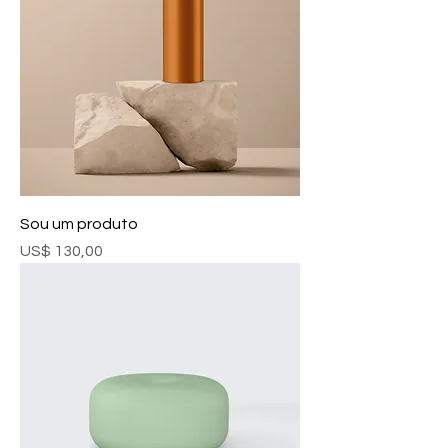
Sou um produto
Preço
US$ 130,00