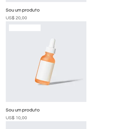
Sou um produto
Preço
US$ 20,00
Mais vendido
Sou um produto
Preço
US$ 10,00