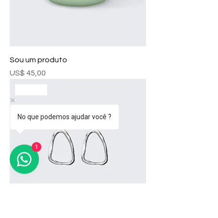
Sou um produto
Preço
US$ 45,00
Oferta
No que podemos ajudar você ?
1