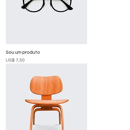
Sou um produto
Preço
US$ 7,50