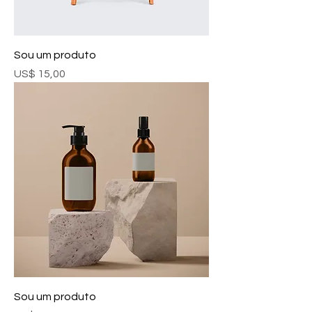
Sou um produto
Preço
US$ 15,00
Sou um produto