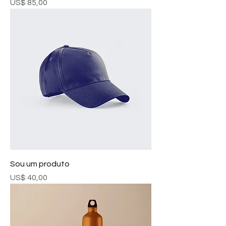
Preço
US$ 85,00
Sou um produto
Preço
US$ 40,00