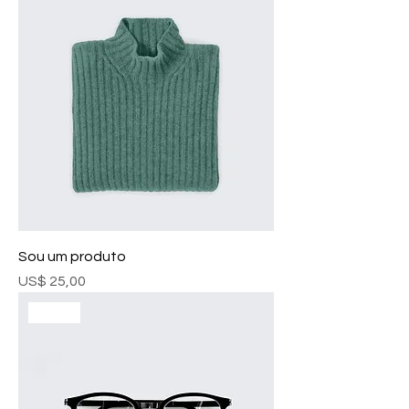
Sou um produto
Preço
US$ 25,00
Novo