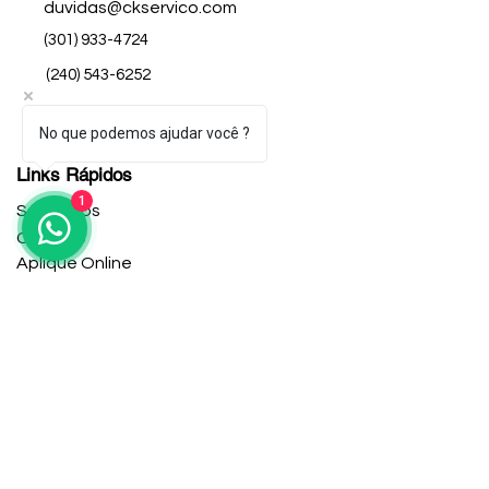
duvidas@ckservico.com
(301) 933-4724
(240) 543-6252
No que podemos ajudar você ?
Links Rápidos
1
Sobre Nós
Contato
Aplique Online
Trabalhe Conosco
Central de Ajuda
Serviços
Contato
Aplique Online
Serviços Gerais