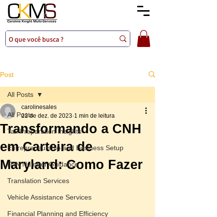
Post
All Posts
carolinesales
All Posts
22 de dez. de 2023
1 min de leitura
Transformando a CNH
Tax Preparation Insights
em Carteira de
Entrepreneurship and Business Setup
Maryland: Como Fazer
ITIN Number Guidance
Translation Services
Vehicle Assistance Services
Financial Planning and Efficiency