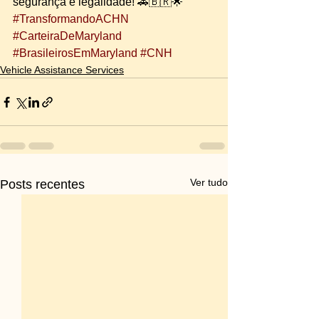
segurança e legalidade! 🚗🇧🇷🌟
#TransformandoACHN
#CarteiraDeMaryland
#BrasileirosEmMaryland
#CNH
Vehicle Assistance Services
Ver tudo
Posts recentes