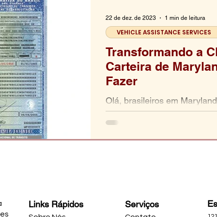
22 de dez. de 2023
1 min de leitura
VEHICLE ASSISTANCE SERVICES
Transformando a 
Carteira de Maryl
Fazer
Olá, brasileiros em Maryland
possível transformar sua CN
carteira de motorista de Mar
Es
Links Rápidos
Serviços
a
ões
121