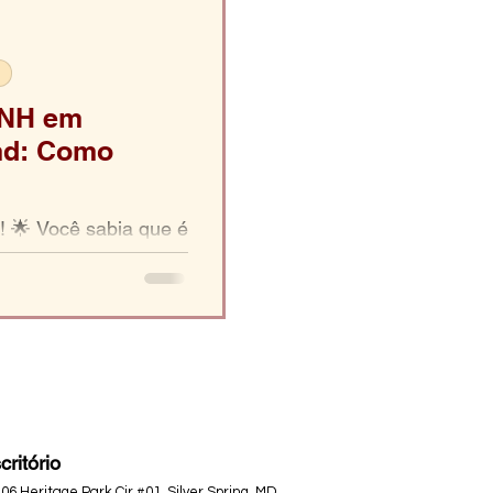
CNH em
and: Como
! 🌟 Você sabia que é
H brasileira em uma
yland? Aqui...
critório
06 Heritage Park Cir #01, Silver Spring, MD