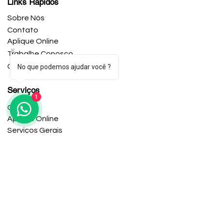
Links Rápidos
Sobre Nós
Contato
Aplique Online
Trabalhe Conosco
Central de Ajuda
No que podemos ajudar você ?
Serviços
1
Contato
Aplique Online
Serviços Gerais
Escritório
12106 Heritage Park Cir #01, Silver Spring, MD
Horário de trabalho
Seg-Sex: 9:00-5:00
Copyright © 2024 Caroline Knight Multi-Services