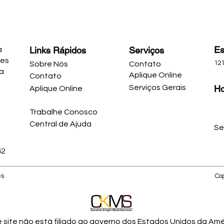
Es
Links Rápidos
Serviços
a
ões
121
Sobre Nós
Contato
ja
Aplique Online
Contato
Serviços Gerais
Ho
Aplique Online
Trabalhe Conosco
Central de Ajuda
Se
52
es
Co
e site não está filiado ao governo dos Estados Unidos da Amé