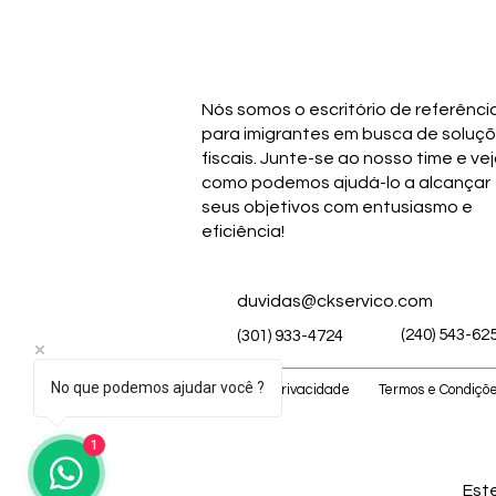
Nós somos o escritório de referênci
para imigrantes em busca de soluç
fiscais. Junte-se ao nosso time e ve
como podemos ajudá-lo a alcançar
seus objetivos com entusiasmo e
eficiência!
duvidas@ckservico.com
(240) 543-62
(301) 933-4724
No que podemos ajudar você ?
Política de Privacidade
Termos e Condiçõ
1
Est