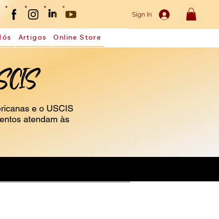
Sign In
Nós
Artigos
Online Store
USCIS
ericanas e o USCIS
mentos atendam às