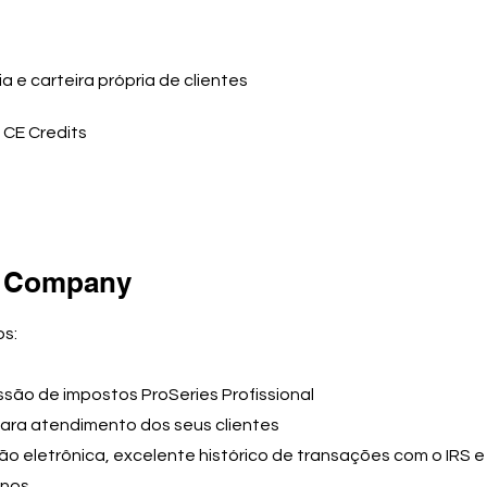
ia e carteira própria de clientes
S CE Credits
e Company
s:
ssão de impostos ProSeries Profissional
 para atendimento dos seus clientes
ão eletrônica, excelente histórico de transações com o IRS e
anos