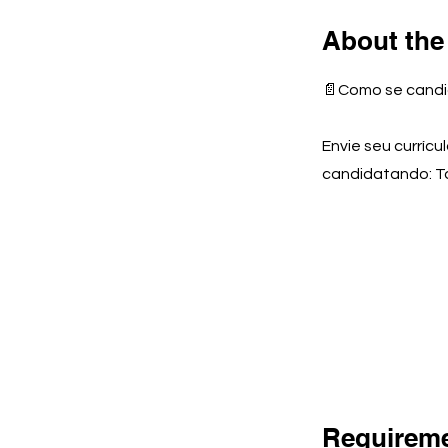
About the
📄Como se candi
Envie seu currícu
candidatando: Ta
Requirem