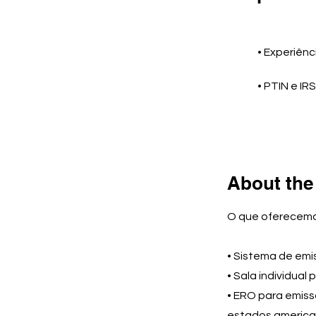
• Experiênc
• PTIN e IR
About th
O que oferecemo
• Sistema de emi
• Sala individual
• ERO para emiss
estados americ