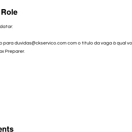
 Role
datar:
lo para
duvidas@ckservico.com
com o título da vaga à qual v
x Preparer.
ents