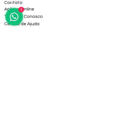
Contato
Aplique Online
1
Trabalhe Conosco
Central de Ajuda
Serviços
Contato
Aplique Online
Serviços Gerais
Escritório
12106 Heritage Park Cir #01, Silver Spring, MD
Horário de trabalho
Seg-Sex: 9:00-5:00
Copyright © 2024 Caroline Knight Multi-Services
Política de Privacidade
Termos e Condições