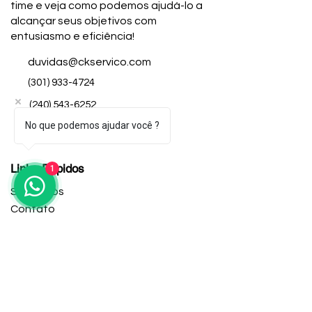
time e veja como podemos ajudá-lo a
alcançar seus objetivos com
entusiasmo e eficiência!
duvidas@ckservico.com
(301) 933-4724
(240) 543-6252
No que podemos ajudar você ?
Links Rápidos
1
Sobre Nós
Contato
Aplique Online
Trabalhe Conosco
Central de Ajuda
Serviços