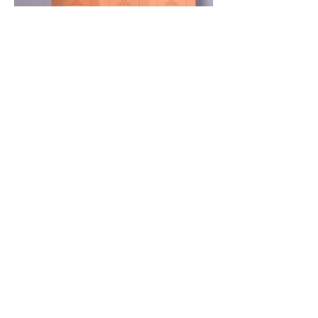
Nós somos o escritório de referência
para imigrantes em busca de
soluções fiscais. Junte-se ao nosso
time e veja como podemos ajudá-lo a
alcançar seus objetivos com
entusiasmo e eficiência!
duvidas@ckservico.com
(301) 933-4724
(240) 543-6252