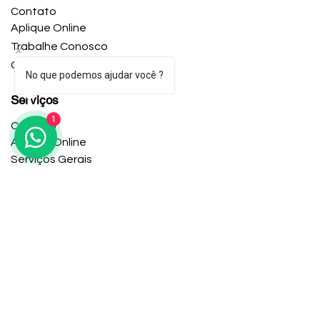
Contato
Aplique Online
Trabalhe Conosco
Central de Ajuda
No que podemos ajudar você ?
Serviços
1
Contato
Aplique Online
Serviços Gerais
Escritório
12106 Heritage Park Cir #01, Silver Spring, MD
Horário de trabalho
Seg-Sex: 9:00-5:00
Copyright © 2024 Caroline Knight Multi-Services
Política de Privacidade
Termos e Condições