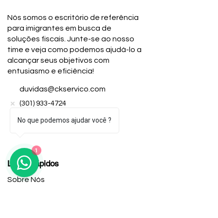
Nós somos o escritório de referência
para imigrantes em busca de
soluções fiscais. Junte-se ao nosso
time e veja como podemos ajudá-lo a
alcançar seus objetivos com
entusiasmo e eficiência!
duvidas@ckservico.com
(301) 933-4724
(240) 543-6252
No que podemos ajudar você ?
1
Links Rápidos
Sobre Nós
Contato
Aplique Online
Trabalhe Conosco