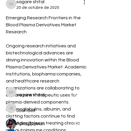
sagare shital
sagare shital
20 de octubre de 2025
Emerging Research Frontiers in the 
Blood Plasma Derivatives Market 
Research
Acerca de
Ongoing research initiatives and 
Welcome to the group! You can
biotechnological advances are 
connect with other members, ge
...
driving innovation within the Blood 
Leer más
Plasma Derivatives Market. Academic 
institutions, biopharma companies, 
and healthcare research 
Miembros
organizations are collaborating to 
sagare shital
Seguir
sagare shital
explore new therapeutic uses for 
plasma-derived components. 
Immunoglobulins, albumin, and 
Josh Bell
Seguir
Josh Bell
clotting factors continue to find 
expanding roles in treating chronic 
Арно Дориан
Seguir
and autoimmune conditions. 