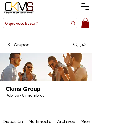
Grupos
Ckms Group
Público
·
9 miembros
Unirse
Discusión
Multimedia
Archivos
Miembros