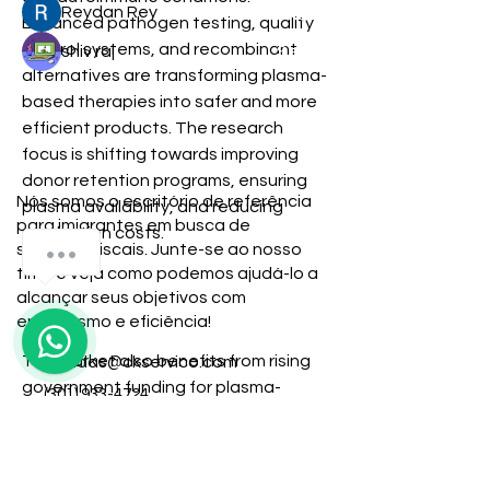
Reydan Rey
Seguir
Enhanced pathogen testing, quality 
control systems, and recombinant 
shiv raj
Seguir
alternatives are transforming plasma-
Ver todos los miembros (9)
based therapies into safer and more 
efficient products. The research 
focus is shifting towards improving 
donor retention programs, ensuring 
Nós somos o escritório de referência
plasma availability, and reducing 
para imigrantes em busca de
production costs.
No que podemos ajudar você ?
soluções fiscais. Junte-se ao nosso
time e veja como podemos ajudá-lo a
alcançar seus objetivos com
Blood Plasma Derivatives Market
1
entusiasmo e eficiência!
The market also benefits from rising 
duvidas@ckservico.com
government funding for plasma-
(301) 933-4724
related research and modernized 
(240) 543-6252
infrastructure development. 
According to Blood Plasma 