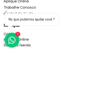
Aplique Online
Trabalhe Conosco
Central de Ajuda
No que podemos ajudar você ?
Serviços
Contato
1
Aplique Online
Serviços Gerais
Escritório
12106 Heritage Park Cir #01, Silver Spring, MD
Horário de trabalho
Seg-Sex: 9:00-5:00
Copyright © 2024 Caroline Knight Multi-Services
Política de Privacidade
Termos e Condições