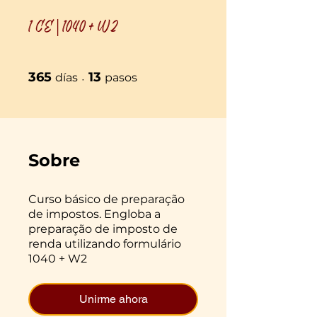
1 CE | 1040 + W2
365 días
13 pasos
365
13
días
pasos
Sobre
Curso básico de preparação
de impostos. Engloba a
preparação de imposto de
renda utilizando formulário
1040 + W2
Unirme ahora