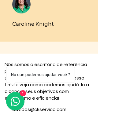
Caroline Knight
Nós somos o escritório de referência
para imigrantes em busca de
No que podemos ajudar você ?
soluções fiscais. Junte-se ao nosso
time e veja como podemos ajudá-lo a
alcançar seus objetivos com
1
entusiasmo e eficiência!
duvidas@ckservico.com
(301) 933-4724
(240) 543-6252